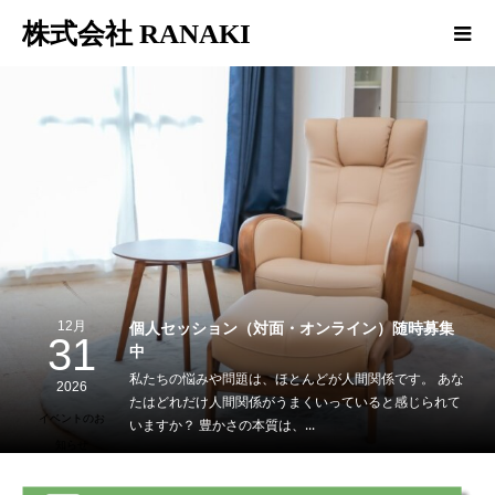
株式会社 RANAKI
個人セッション（対面・オンライン）随時募集
12月
31
中
私たちの悩みや問題は、ほとんどが人間関係です。 あな
2026
たはどれだけ人間関係がうまくいっていると感じられて
イベントのお
いますか？ 豊かさの本質は、...
知らせ